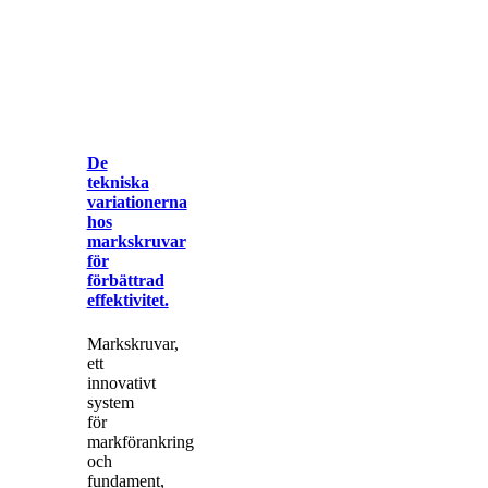
De
De
tekniska
tekniska
variationerna
variationerna
hos
hos
markskruvar
markskruvar
för
för
förbättrad
förbättrad
effektivitet.
effektivitet.
Markskruvar,
ett
innovativt
system
för
markförankring
och
fundament,