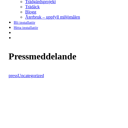
Trädgårdsprojekt
Trädäck
Blogg
Återbruk – uppfyll miljömålen
Bli installatör
Hitta installatör
search
Menu
Pressmeddelande
press
Uncategorized
De
tekniska
variationerna
hos
markskruvar
för
förbättrad
effektivitet.