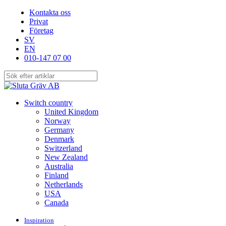
Skip
Kontakta oss
to
Privat
main
Företag
content
SV
EN
010-147 07 00
Close
Search
search
Menu
Switch country
United Kingdom
Norway
Germany
Denmark
Switzerland
New Zealand
Australia
Finland
Netherlands
USA
Canada
Inspiration