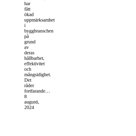
har
fått
ökad
uppmärksamhet
i
byggbranschen
på
grund
av
deras
hållbarhet,
effektivitet
och
mångsidighet.
Det
råder
fortfarande…
8
augusti,
2024
Miljövarudeklaration
(EPD)
för