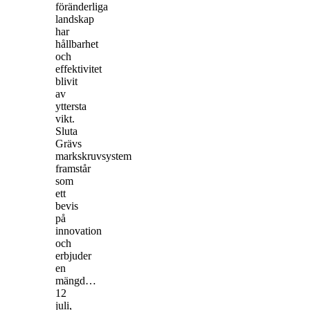
föränderliga
landskap
har
hållbarhet
och
effektivitet
blivit
av
yttersta
vikt.
Sluta
Grävs
markskruvsystem
framstår
som
ett
bevis
på
innovation
och
erbjuder
en
mängd…
12
juli,