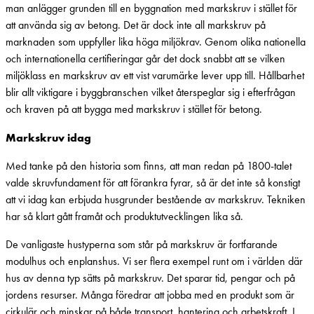
man anlägger grunden till en byggnation med markskruv i stället för
att använda sig av betong. Det är dock inte all markskruv på
marknaden som uppfyller lika höga miljökrav. Genom olika nationella
och internationella certifieringar går det dock snabbt att se vilken
miljöklass en markskruv av ett vist varumärke lever upp till. Hållbarhet
blir allt viktigare i byggbranschen vilket återspeglar sig i efterfrågan
och kraven på att bygga med markskruv i stället för betong.
Markskruv idag
Med tanke på den historia som finns, att man redan på 1800-talet
valde skruvfundament för att förankra fyrar, så är det inte så konstigt
att vi idag kan erbjuda husgrunder bestående av markskruv. Tekniken
har så klart gått framåt och produktutvecklingen lika så.
De vanligaste hustyperna som står på markskruv är fortfarande
modulhus och enplanshus. Vi ser flera exempel runt om i världen där
hus av denna typ sätts på markskruv. Det sparar tid, pengar och på
jordens resurser. Många föredrar att jobba med en produkt som är
cirkulär och minskar på både transport, hantering och arbetskraft. I