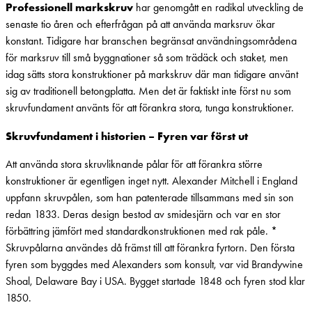
Professionell markskruv
har genomgått en radikal utveckling de
senaste tio åren och efterfrågan på att använda marksruv ökar
konstant. Tidigare har branschen begränsat användningsområdena
för marksruv till små byggnationer så som trädäck och staket, men
idag sätts stora konstruktioner på markskruv där man tidigare använt
sig av traditionell betongplatta. Men det är faktiskt inte först nu som
skruvfundament använts för att förankra stora, tunga konstruktioner.
Skruvfundament i historien – Fyren var först ut
Att använda stora skruvliknande pålar för att förankra större
konstruktioner är egentligen inget nytt. Alexander Mitchell i England
uppfann skruvpålen, som han patenterade tillsammans med sin son
redan 1833. Deras design bestod av smidesjärn och var en stor
förbättring jämfört med standardkonstruktionen med rak påle. *
Skruvpålarna användes då främst till att förankra fyrtorn. Den första
fyren som byggdes med Alexanders som konsult, var vid Brandywine
Shoal, Delaware Bay i USA. Bygget startade 1848 och fyren stod klar
1850.