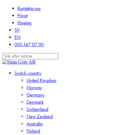
Skip
Kontakta oss
to
Privat
main
Företag
content
SV
EN
010-147 07 00
Close
Search
search
Menu
Switch country
United Kingdom
Norway
Germany
Denmark
Switzerland
New Zealand
Australia
Finland