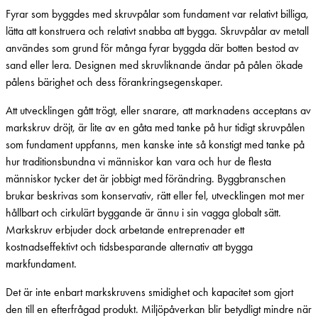
Fyrar som byggdes med skruvpålar som fundament var relativt billiga,
lätta att konstruera och relativt snabba att bygga. Skruvpålar av metall
användes som grund för många fyrar byggda där botten bestod av
sand eller lera. Designen med skruvliknande ändar på pålen ökade
pålens bärighet och dess förankringsegenskaper.
Att utvecklingen gått trögt, eller snarare, att marknadens acceptans av
markskruv dröjt, är lite av en gåta med tanke på hur tidigt skruvpålen
som fundament uppfanns, men kanske inte så konstigt med tanke på
hur traditionsbundna vi människor kan vara och hur de flesta
människor tycker det är jobbigt med förändring. Byggbranschen
brukar beskrivas som konservativ, rätt eller fel, utvecklingen mot mer
hållbart och cirkulärt byggande är ännu i sin vagga globalt sätt.
Markskruv erbjuder dock arbetande entreprenader ett
kostnadseffektivt och tidsbesparande alternativ att bygga
markfundament.
Det är inte enbart markskruvens smidighet och kapacitet som gjort
den till en efterfrågad produkt. Miljöpåverkan blir betydligt mindre när