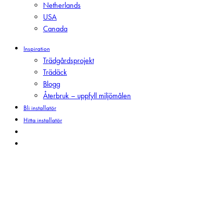
Netherlands
USA
Canada
Inspiration
Trädgårdsprojekt
Trädäck
Blogg
Återbruk – uppfyll miljömålen
Bli installatör
Hitta installatör
search
Menu
press
Marksruv från dåtid till
nutid.