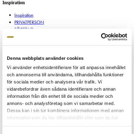
Inspiration
Inspiration
PRIVATPERSON
FÖRETAG
REFERENSBILDER
TRÄDGÅRDSPROJEKT
BYGGA MED MARKSKRUV
JÄMFÖR FUNDAMENT
Denna webbplats använder cookies
Miljö
Vi använder enhetsidentifierare för att anpassa innehållet
Energy Solutions
och annonserna till användarna, tillhandahålla funktioner
Montera Solcellspark
för sociala medier och analysera vår trafik. Vi
vidarebefordrar även sådana identifierare och annan
OM SLUTA GRÄV
information från din enhet till de sociala medier och
annons- och analysföretag som vi samarbetar med.
VÅR STORY
Dessa kan i sin tur kombinera informationen med annan
NYHETER
information som du har tillhandahållit eller som de har
PRESSMEDDELANDE
samlat in när du har använt deras tjänster. Du godkänner
BLI INSTALLATÖR
våra cookies vid fortsatt användande av vår webbplats.
PARTNER LOGIN