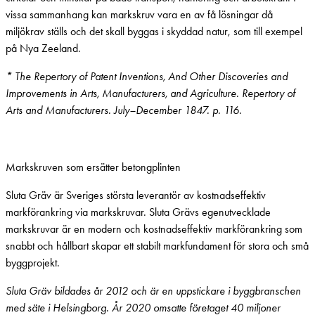
vissa sammanhang kan markskruv vara en av få lösningar då
miljökrav ställs och det skall byggas i skyddad natur, som till exempel
på Nya Zeeland.
* The Repertory of Patent Inventions, And Other Discoveries and
Improvements in Arts, Manufacturers, and Agriculture. Repertory of
Arts and Manufacturers. July–December 1847. p. 116.
Markskruven som ersätter betongplinten
Sluta Gräv är Sveriges största leverantör av kostnadseffektiv
markförankring via markskruvar. Sluta Grävs egenutvecklade
markskruvar är en modern och kostnadseffektiv markförankring som
snabbt och hållbart skapar ett stabilt markfundament för stora och små
byggprojekt.
Sluta Gräv bildades år 2012 och är en uppstickare i byggbranschen
med säte i Helsingborg. År 2020 omsatte företaget 40 miljoner