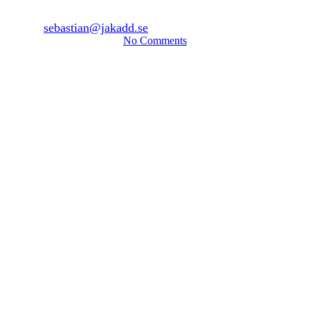
By
sebastian@jakadd.se
28 oktober, 2022
april 1st, 2025
No Comments