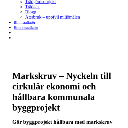
Trädgårdsprojekt
Trädäck
Blogg
Återbruk – uppfyll miljömålen
Bli installatör
Hitta installatör
search
Menu
Markskruv – Nyckeln till
cirkulär ekonomi och
hållbara kommunala
byggprojekt
Gör byggprojekt hållbara med markskruv