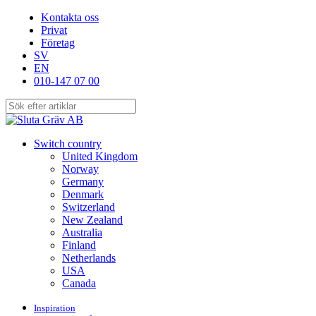
Skip
Kontakta oss
to
Privat
main
Företag
content
SV
EN
010-147 07 00
Close
Search
search
Menu
Switch country
United Kingdom
Norway
Germany
Denmark
Switzerland
New Zealand
Australia
Finland
Netherlands
USA
Canada
Inspiration