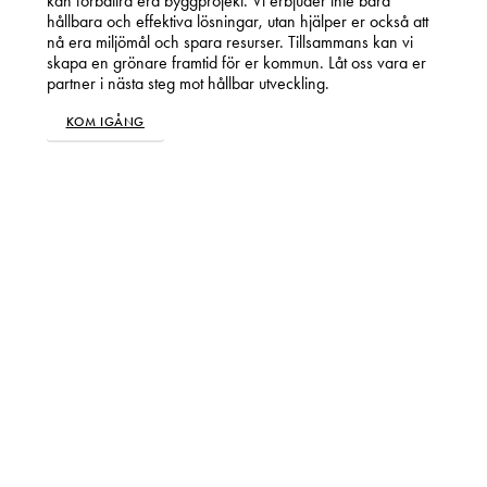
kan förbättra era byggprojekt. Vi erbjuder inte bara
hållbara och effektiva lösningar, utan hjälper er också att
nå era miljömål och spara resurser. Tillsammans kan vi
skapa en grönare framtid för er kommun. Låt oss vara er
partner i nästa steg mot hållbar utveckling.
KOM IGÅNG