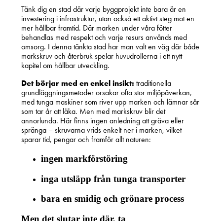
Tänk dig en stad där varje byggprojekt inte bara är en
investering i infrastruktur, utan också ett aktivt steg mot en
mer hållbar framtid. Där marken under våra fötter
behandlas med respekt och varje resurs används med
omsorg. I denna tänkta stad har man valt en väg där både
markskruv och återbruk spelar huvudrollerna i ett nytt
kapitel om hållbar utveckling.
Det börjar med en enkel insikt:
traditionella
grundläggningsmetoder orsakar ofta stor miljöpåverkan,
med tunga maskiner som river upp marken och lämnar sår
som tar år att läka. Men med markskruv blir det
annorlunda. Här finns ingen anledning att gräva eller
spränga – skruvarna vrids enkelt ner i marken, vilket
sparar tid, pengar och framför allt naturen:
ingen markförstöring
inga utsläpp från tunga transporter
bara en smidig och grönare process
Men det slutar inte där, ta