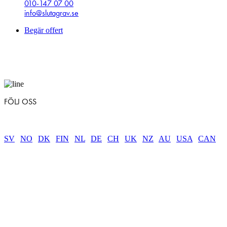
010-147 07 00
info@slutagrav.se
Begär offert
FÖLJ OSS
SV
|
NO
|
DK
|
FIN
|
NL
|
DE
|
CH
|
UK
|
NZ
|
AU
|
USA
|
CAN