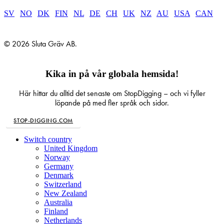
SV
|
NO
|
DK
|
FIN
|
NL
|
DE
|
CH
|
UK
|
NZ
|
AU
|
USA
|
CAN
© 2026 Sluta Gräv AB.
Kika in på vår globala hemsida!
Här hittar du alltid det senaste om StopDigging – och vi fyller
löpande på med fler språk och sidor.
STOP-DIGGING.COM
Close
Switch country
Menu
United Kingdom
Norway
Germany
Denmark
Switzerland
New Zealand
Australia
Finland
Netherlands