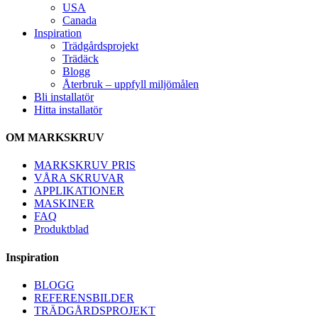
USA
Canada
Inspiration
Trädgårdsprojekt
Trädäck
Blogg
Återbruk – uppfyll miljömålen
Bli installatör
Hitta installatör
OM MARKSKRUV
MARKSKRUV PRIS
VÅRA SKRUVAR
APPLIKATIONER
MASKINER
FAQ
Produktblad
Inspiration
BLOGG
REFERENSBILDER
TRÄDGÅRDSPROJEKT