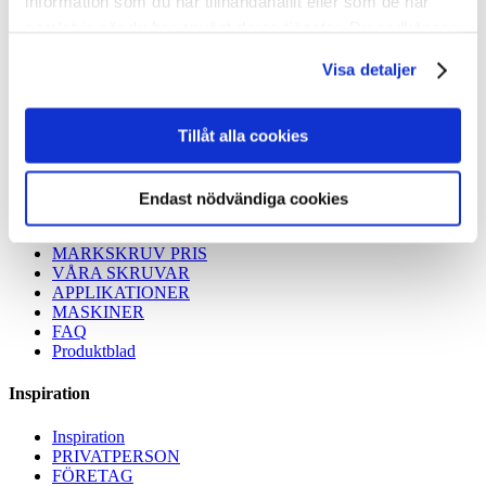
information som du har tillhandahållit eller som de har
samlat in när du har använt deras tjänster. Du godkänner
våra cookies vid fortsatt användande av vår webbplats.
Visa detaljer
Tillåt alla cookies
Endast nödvändiga cookies
OM MARKSKRUV
MARKSKRUV PRIS
VÅRA SKRUVAR
APPLIKATIONER
MASKINER
FAQ
Produktblad
Inspiration
Inspiration
PRIVATPERSON
FÖRETAG