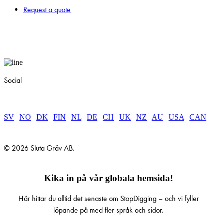
Request a quote
Social
SV
|
NO
|
DK
|
FIN
|
NL
|
DE
|
CH
|
UK
|
NZ
|
AU
|
USA
|
CAN
© 2026 Sluta Gräv AB.
Kika in på vår globala hemsida!
Här hittar du alltid det senaste om StopDigging – och vi fyller
löpande på med fler språk och sidor.