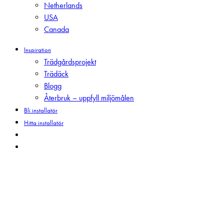
Netherlands
USA
Canada
Inspiration
Trädgårdsprojekt
Trädäck
Blogg
Återbruk – uppfyll miljömålen
Bli installatör
Hitta installatör
search
Menu
Säsongsförskjutningen –
Balans mellan spendering
på fritid och