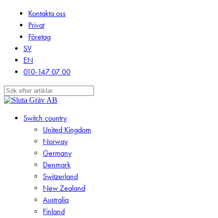
Skip
Kontakta oss
to
Privat
main
Företag
content
SV
EN
010-147 07 00
Close
Search
search
Menu
Switch country
United Kingdom
Norway
Germany
Denmark
Switzerland
New Zealand
Australia
Finland