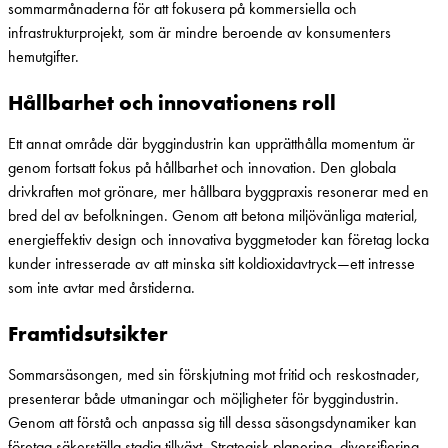
sommarmånaderna för att fokusera på kommersiella och
infrastrukturprojekt, som är mindre beroende av konsumenters
hemutgifter.
Hållbarhet och innovationens roll
Ett annat område där byggindustrin kan upprätthålla momentum är
genom fortsatt fokus på hållbarhet och innovation. Den globala
drivkraften mot grönare, mer hållbara byggpraxis resonerar med en
bred del av befolkningen. Genom att betona miljövänliga material,
energieffektiv design och innovativa byggmetoder kan företag locka
kunder intresserade av att minska sitt koldioxidavtryck—ett intresse
som inte avtar med årstiderna.
Framtidsutsikter
Sommarsäsongen, med sin förskjutning mot fritid och reskostnader,
presenterar både utmaningar och möjligheter för byggindustrin.
Genom att förstå och anpassa sig till dessa säsongsdynamiker kan
företag säkerställa stadig tillväxt. Strategisk planering, diversifiering