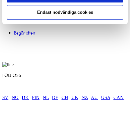
254 64 Helsingborg, Sweden
Endast nödvändiga cookies
010-147 07 00
info@slutagrav.se
Begär offert
FÖLJ OSS
SV
|
NO
|
DK
|
FIN
|
NL
|
DE
|
CH
|
UK
|
NZ
|
AU
|
USA
|
CAN