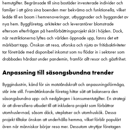
hemutgifter. Begränsade till sina bostäder investerade individer och
familjer i att göra sina boenden mer bekväma och funktionella, vilket
ledde till en boom i hemrenoveringar, utbyggnader och byggandet av
nya hem. Byggföretag, arkitekter och leverantörer blomstrade
eftersom efterfrågan på hemförbättringsprojekt sköt i höjden. Dock,
när restriktionerna lyftes och världen öppnade upp, fanns det ett
märkbart tapp. Önskan att resa, utforska och njuta av fritidsaktiviteter
tar företräde med disponibel inkomst som nu flödar in i sektorer som
drabbades hårdast under pandemin, framför allt resor och gästfrihet.
Anpassning till säsongsbundna trender
Byggindustrin, känd för sin motståndskraft och anpassningsförmåga,
står inte still. Framåttänkande företag hittar sätt att balansera den
säsongsbundna upp- och nedgången i konsumentutgifter. En strategi
är att diversifiera utbudet till att inkludera projekt som förbättrar
utomhuslevnad, såsom däck, uteplatser och utomhuskök. Dessa
projekt tilltalar önskan att underhålla hemma, vilket förblir populärt
även när människor börjar resa mer. Dessutom utnyttjar företagen