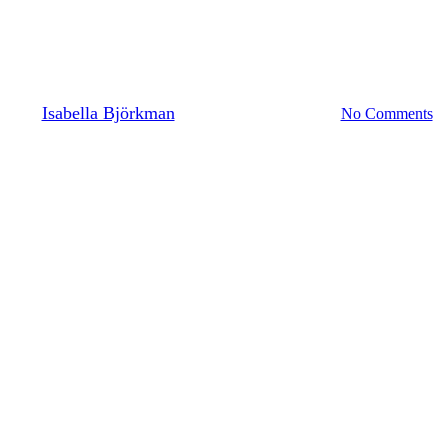
byggverksamhet under
sommaren.
By
Isabella Björkman
4 juni, 2024
april 1st, 2025
No Comments