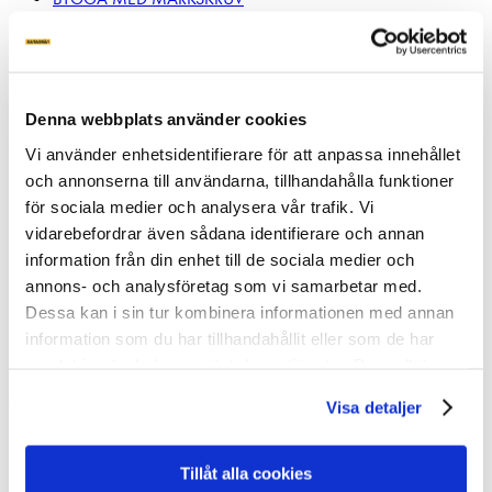
JÄMFÖR FUNDAMENT
Miljö
Energy Solutions
Montera Solcellspark
Denna webbplats använder cookies
OM SLUTA GRÄV
Vi använder enhetsidentifierare för att anpassa innehållet
och annonserna till användarna, tillhandahålla funktioner
VÅR STORY
för sociala medier och analysera vår trafik. Vi
NYHETER
vidarebefordrar även sådana identifierare och annan
PRESSMEDDELANDE
information från din enhet till de sociala medier och
BLI INSTALLATÖR
annons- och analysföretag som vi samarbetar med.
PARTNER LOGIN
Dessa kan i sin tur kombinera informationen med annan
COOKIEPOLICY
information som du har tillhandahållit eller som de har
Jobba hos oss
samlat in när du har använt deras tjänster. Du godkänner
våra cookies vid fortsatt användande av vår webbplats.
KONTAKT
Visa detaljer
KONTAKTA OSS
Tillåt alla cookies
Grustagsgatan 1B