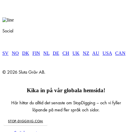
Social
SV
|
NO
|
DK
|
FIN
|
NL
|
DE
|
CH
|
UK
|
NZ
|
AU
|
USA
|
CAN
© 2026 Sluta Gräv AB.
Kika in på vår globala hemsida!
Här hittar du alltid det senaste om StopDigging – och vi fyller
löpande på med fler språk och sidor.
STOP-DIGGING.COM
Close