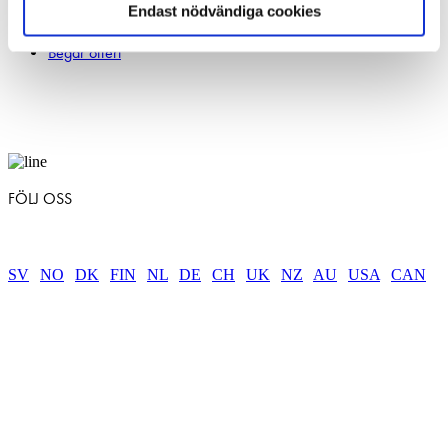
info@slutagrav.se
Endast nödvändiga cookies
Begär offert
FÖLJ OSS
SV
|
NO
|
DK
|
FIN
|
NL
|
DE
|
CH
|
UK
|
NZ
|
AU
|
USA
|
CAN