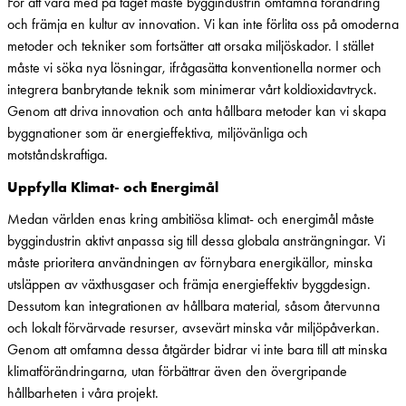
För att vara med på tåget måste byggindustrin omfamna förändring
och främja en kultur av innovation. Vi kan inte förlita oss på omoderna
metoder och tekniker som fortsätter att orsaka miljöskador. I stället
måste vi söka nya lösningar, ifrågasätta konventionella normer och
integrera banbrytande teknik som minimerar vårt koldioxidavtryck.
Genom att driva innovation och anta hållbara metoder kan vi skapa
byggnationer som är energieffektiva, miljövänliga och
motståndskraftiga.
Uppfylla Klimat- och Energimål
Medan världen enas kring ambitiösa klimat- och energimål måste
byggindustrin aktivt anpassa sig till dessa globala ansträngningar. Vi
måste prioritera användningen av förnybara energikällor, minska
utsläppen av växthusgaser och främja energieffektiv byggdesign.
Dessutom kan integrationen av hållbara material, såsom återvunna
och lokalt förvärvade resurser, avsevärt minska vår miljöpåverkan.
Genom att omfamna dessa åtgärder bidrar vi inte bara till att minska
klimatförändringarna, utan förbättrar även den övergripande
hållbarheten i våra projekt.