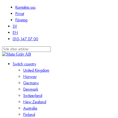
Skip
Kontakta oss
to
Privat
main
Företag
content
SV
EN
010-147 07 00
Close
Search
search
Menu
Switch country
United Kingdom
Norway
Germany
Denmark
Switzerland
New Zealand
Australia
Finland