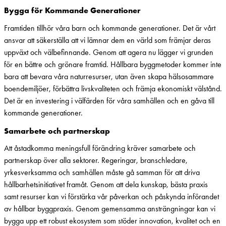
Bygga för Kommande Generationer
Framtiden tillhör våra barn och kommande generationer. Det är vårt
ansvar att säkerställa att vi lämnar dem en värld som främjar deras
uppväxt och välbefinnande. Genom att agera nu lägger vi grunden
för en bättre och grönare framtid. Hållbara byggmetoder kommer inte
bara att bevara våra naturresurser, utan även skapa hälsosammare
boendemiljöer, förbättra livskvaliteten och främja ekonomiskt välstånd.
Det är en investering i välfärden för våra samhällen och en gåva till
kommande generationer.
Samarbete och partnerskap
Att åstadkomma meningsfull förändring kräver samarbete och
partnerskap över alla sektorer. Regeringar, branschledare,
yrkesverksamma och samhällen måste gå samman för att driva
hållbarhetsinitiativet framåt. Genom att dela kunskap, bästa praxis
samt resurser kan vi förstärka vår påverkan och påskynda införandet
av hållbar byggpraxis. Genom gemensamma ansträngningar kan vi
bygga upp ett robust ekosystem som stöder innovation, kvalitet och en