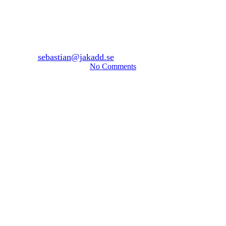
klimatpåverkan inom
byggindustrin.
By
sebastian@jakadd.se
18 juni, 2023
april 1st, 2025
No Comments