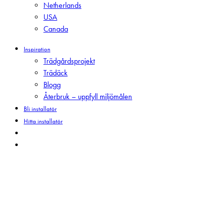
Netherlands
USA
Canada
Inspiration
Trädgårdsprojekt
Trädäck
Blogg
Återbruk – uppfyll miljömålen
Bli installatör
Hitta installatör
search
Menu
Att bygga en hållbar
framtid: Hantera
lågkonjunktur och