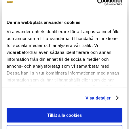
Energy Solutions
Montera Solcellspark
OM SLUTA GRÄV
Denna webbplats använder cookies
Vi använder enhetsidentifierare för att anpassa innehållet
VÅR STORY
och annonserna till användarna, tillhandahålla funktioner
NYHETER
för sociala medier och analysera vår trafik. Vi
PRESSMEDDELANDE
vidarebefordrar även sådana identifierare och annan
BLI INSTALLATÖR
information från din enhet till de sociala medier och
PARTNER LOGIN
annons- och analysföretag som vi samarbetar med.
COOKIEPOLICY
Dessa kan i sin tur kombinera informationen med annan
Jobba hos oss
information som du har tillhandahållit eller som de har
samlat in när du har använt deras tjänster. Du godkänner
KONTAKT
våra cookies vid fortsatt användande av vår webbplats.
Visa detaljer
KONTAKTA OSS
Grustagsgatan 1B
Tillåt alla cookies
254 64 Helsingborg, Sweden
010-147 07 00