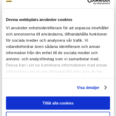
info@slutagrav.se
Begär offert
Denna webbplats använder cookies
Vi använder enhetsidentifierare för att anpassa innehållet
och annonserna till användarna, tillhandahålla funktioner
för sociala medier och analysera vår trafik. Vi
vidarebefordrar även sådana identifierare och annan
FÖLJ OSS
information från din enhet till de sociala medier och
annons- och analysföretag som vi samarbetar med.
Dessa kan i sin tur kombinera informationen med annan
SV
|
NO
|
DK
|
FIN
|
NL
|
DE
|
CH
|
UK
|
NZ
|
AU
|
USA
|
CAN
information som du har tillhandahållit eller som de har
samlat in när du har använt deras tjänster. Du godkänner
våra cookies vid fortsatt användande av vår webbplats.
Visa detaljer
Tillåt alla cookies