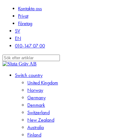
Skip
Kontakta oss
to
Privat
main
Företag
content
SV
EN
010-147 07 00
Close
Search
search
Menu
Switch country
United Kingdom
Norway
Germany
Denmark
Switzerland
New Zealand
Australia
Finland