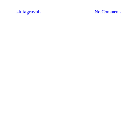
By
slutagravab
2 oktober, 2020
maj 4th, 2023
No Comments