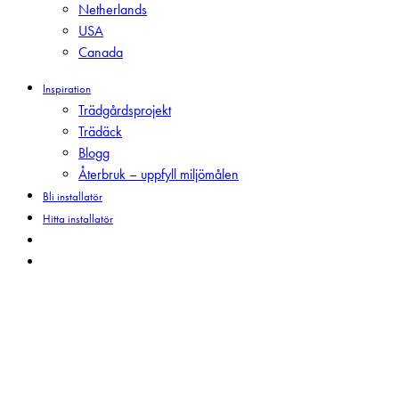
Netherlands
USA
Canada
Inspiration
Trädgårdsprojekt
Trädäck
Blogg
Återbruk – uppfyll miljömålen
Bli installatör
Hitta installatör
search
Menu
Nyheter
Nominerade till
Helsingborgs stads miljöpris