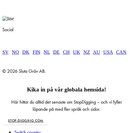
Social
SV
|
NO
|
DK
|
FIN
|
NL
|
DE
|
CH
|
UK
|
NZ
|
AU
|
USA
|
CAN
© 2026 Sluta Gräv AB.
Kika in på vår globala hemsida!
Här hittar du alltid det senaste om StopDigging – och vi fyller
löpande på med fler språk och sidor.
STOP-DIGGING.COM
Close
Switch country