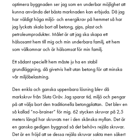
optimera byggnaden ser jag som en underbar möjlighet att
kunna använda det bästa marknaden kan erbjuda. Då jag
har väldigt höga miljö- och energikrav på hemmet så har
jag lyckats skala bort all betong, gips, plast och
petroleumprodukter. Målet är att jag ska skapa ett
hälsosamt hem till mig och min underbara familj, ett hem
som välkomnar och är hälsomsat för min familj.
Ett sådant speciellt hem måste ju ha en stabil
grundläggning, då givetvis helt utan betong för att minska
vår miljöbelastning.
Den enkla och ganska uppenbara lösning blev då
markskruv från Sluta Gräv. Jag sparar tid, miljö och pengar
på att välja bort den traditionella betongplattan. Det blev en
så kallad ”no-brainer” för mig. 62 stycken skruvar på 2,5
meters längd har skruvats ner i den skånska myllan. Det är
en ganska gedigen byggnad så det behövs rejäla skruvar.
Det är en fröjd att se dessa rejäla skruvar sakta men säkert