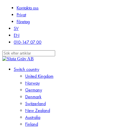
Skip
Kontakta oss
to
Privat
main
Företag
content
SV
EN
010-147 07 00
Close
Search
search
Menu
Switch country
United Kingdom
Norway
Germany
Denmark
Switzerland
New Zealand
Australia
Finland