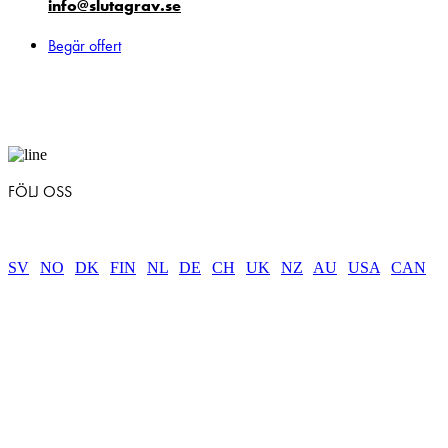
info@slutagrav.se
Begär offert
FÖLJ OSS
SV
|
NO
|
DK
|
FIN
|
NL
|
DE
|
CH
|
UK
|
NZ
|
AU
|
USA
|
CAN