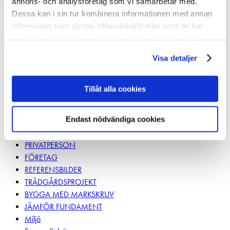
annons- och analysföretag som vi samarbetar med.
OM MARKSKRUV
Dessa kan i sin tur kombinera informationen med annan
information som du har tillhandahållit eller som de har
MARKSKRUV PRIS
samlat in när du har använt deras tjänster. Du godkänner
VÅRA SKRUVAR
våra cookies vid fortsatt användande av vår webbplats.
APPLIKATIONER
Visa detaljer
MASKINER
FAQ
Tillåt alla cookies
Produktblad
Inspiration
Endast nödvändiga cookies
Inspiration
PRIVATPERSON
FÖRETAG
REFERENSBILDER
TRÄDGÅRDSPROJEKT
BYGGA MED MARKSKRUV
JÄMFÖR FUNDAMENT
Miljö