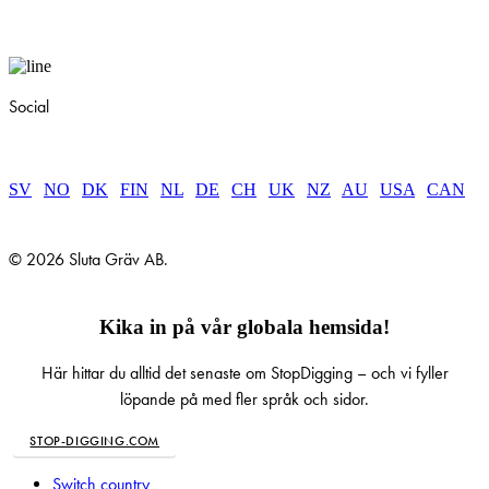
Social
SV
|
NO
|
DK
|
FIN
|
NL
|
DE
|
CH
|
UK
|
NZ
|
AU
|
USA
|
CAN
© 2026 Sluta Gräv AB.
Kika in på vår globala hemsida!
Här hittar du alltid det senaste om StopDigging – och vi fyller
löpande på med fler språk och sidor.
STOP-DIGGING.COM
Close
Switch country