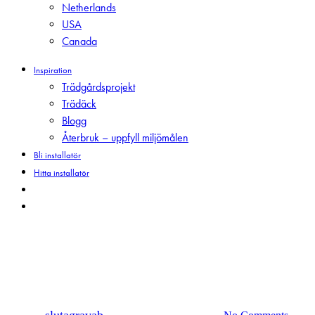
Netherlands
USA
Canada
Inspiration
Trädgårdsprojekt
Trädäck
Blogg
Återbruk – uppfyll miljömålen
Bli installatör
Hitta installatör
search
Menu
Nyheter
Mitt val av grundläggning
By
slutagravab