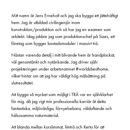
Mitt namn är Jens Erneholt och jag ska bygga ett jättehäftigt
hem. Jag är utbildad civilingenjör inom
konstruktion/produktion och så har jag en examen som
arkitekt. Idag jobbar jag som produktionschef på Sizes, ett
företag som bygger bostadsmoduler i massivt trä.
Nästan varenda detalj i mitt blivande hem är handplockat,
väl genomtänkt och nytänkande. Jag driver själv
projekteringen under arbetsnamnet #worldsbesthome,
vilket hintar om att jag har väldigt hög målsättning på
slutresultatet.
Att bygga så mycket som möjligt i TRÄ var en självklarhet
för mig, då jag vigt min professionella karriär åt detta
fantastiska, miljövänliga, förnyelsebara, väldoftande och
hälsosamma naturmaterial.
Att blanda mellan korslimmat, limträ och Kerto för att