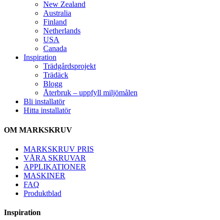
New Zealand
Australia
Finland
Netherlands
USA
Canada
Inspiration
Trädgårdsprojekt
Trädäck
Blogg
Återbruk – uppfyll miljömålen
Bli installatör
Hitta installatör
OM MARKSKRUV
MARKSKRUV PRIS
VÅRA SKRUVAR
APPLIKATIONER
MASKINER
FAQ
Produktblad
Inspiration