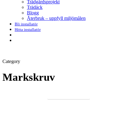
Trädgårdsprojekt
Trädäck
Blogg
Återbruk – uppfyll miljömålen
Bli installatör
Hitta installatör
search
Menu
Category
Markskruv
ALLA KATEGORIER
Fördelar
markskruv