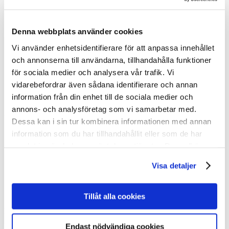
Inspiration
PRIVATPERSON
FÖRETAG
Denna webbplats använder cookies
REFERENSBILDER
Vi använder enhetsidentifierare för att anpassa innehållet
TRÄDGÅRDSPROJEKT
BYGGA MED MARKSKRUV
och annonserna till användarna, tillhandahålla funktioner
JÄMFÖR FUNDAMENT
för sociala medier och analysera vår trafik. Vi
Miljö
vidarebefordrar även sådana identifierare och annan
Energy Solutions
Montera Solcellspark
information från din enhet till de sociala medier och
annons- och analysföretag som vi samarbetar med.
OM SLUTA GRÄV
Dessa kan i sin tur kombinera informationen med annan
information som du har tillhandahållit eller som de har
VÅR STORY
NYHETER
samlat in när du har använt deras tjänster. Du godkänner
PRESSMEDDELANDE
våra cookies vid fortsatt användande av vår webbplats.
BLI INSTALLATÖR
Visa detaljer
PARTNER LOGIN
COOKIEPOLICY
Jobba hos oss
Tillåt alla cookies
KONTAKT
Endast nödvändiga cookies