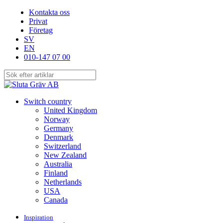
Skip
Kontakta oss
to
Privat
main
Företag
content
SV
EN
010-147 07 00
Close
Search
search
Menu
Switch country
United Kingdom
Norway
Germany
Denmark
Switzerland
New Zealand
Australia
Finland
Netherlands
USA
Canada
Inspiration