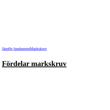
Jämför fundament
Markskruv
Fördelar markskruv
Montera
i
tjäle