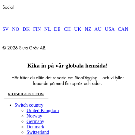
Social
SV
|
NO
|
DK
|
FIN
|
NL
|
DE
|
CH
|
UK
|
NZ
|
AU
|
USA
|
CAN
© 2026 Sluta Gräv AB.
Kika in på vår globala hemsida!
Här hittar du alltid det senaste om StopDigging – och vi fyller
löpande på med fler språk och sidor.
STOP-DIGGING.COM
Close
Switch country
Menu
United Kingdom
Norway
Germany
Denmark
Switzerland