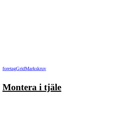
foretagGrid
Markskruv
Montera i tjäle
Montera
markskruv