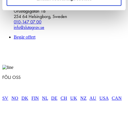
KONTAKTA OSS
Grustagsgatan 1B
254 64 Helsingborg, Sweden
010-147 07 00
info@slutagrav.se
Begär offert
FÖLJ OSS
SV
|
NO
|
DK
|
FIN
|
NL
|
DE
|
CH
|
UK
|
NZ
|
AU
|
USA
|
CAN