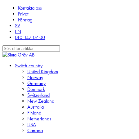
Skip
Kontakta oss
to
Privat
main
Företag
content
SV
EN
010-147 07 00
Close
Search
search
Menu
Switch country
United Kingdom
Norway
Germany
Denmark
Switzerland
New Zealand
Australia
Finland
Netherlands
USA
Canada