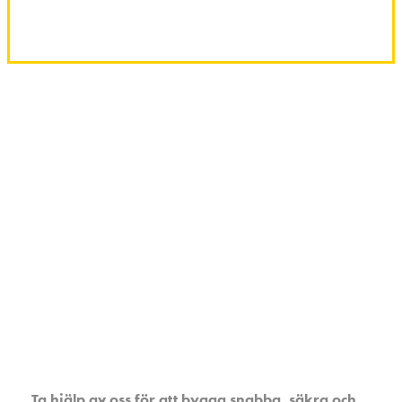
hållbara grunder.
Markskruv för små
och stora byggprojekt
Ta hjälp av oss för att bygga snabba, säkra och