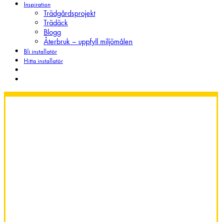
Inspiration
Trädgårdsprojekt
Trädäck
Blogg
Återbruk – uppfyll miljömålen
Bli installatör
Hitta installatör
search
Menu
Markskruv för