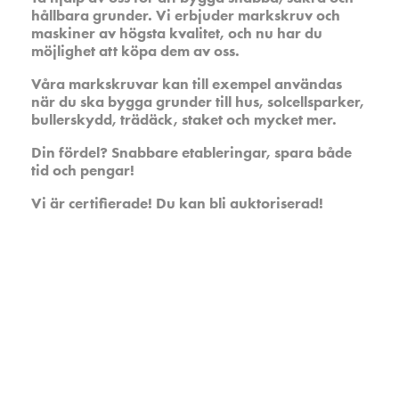
hållbara grunder. Vi erbjuder markskruv och
maskiner av högsta kvalitet, och nu har du
möjlighet att köpa dem av oss.
Våra markskruvar kan till exempel användas
när du ska bygga grunder till hus, solcellsparker,
bullerskydd, trädäck, staket och mycket mer.
Din fördel? Snabbare etableringar, spara både
tid och pengar!
Vi är certifierade! Du kan bli auktoriserad!
Bli partner
Läs mer om hur du kan samarbeta med oss.