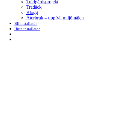
Trädgårdsprojekt
Trädäck
Blogg
Återbruk – uppfyll miljömålen
Bli installatör
Hitta installatör
search
Menu