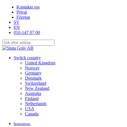
Skip
Kontakta oss
to
Privat
main
Företag
content
SV
EN
010-147 07 00
Close
Search
search
Menu
Switch country
United Kingdom
Norway
Germany
Denmark
Switzerland
New Zealand
Australia
Finland
Netherlands
USA
Canada
Inspiration