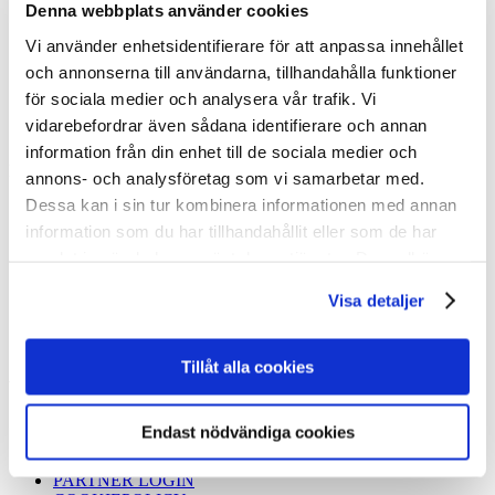
Denna webbplats använder cookies
Ground screw price
Vi använder enhetsidentifierare för att anpassa innehållet
Our screws
Attachments
och annonserna till användarna, tillhandahålla funktioner
Machines
för sociala medier och analysera vår trafik. Vi
FAQ
vidarebefordrar även sådana identifierare och annan
Product sheets
information från din enhet till de sociala medier och
Inspiration
annons- och analysföretag som vi samarbetar med.
Dessa kan i sin tur kombinera informationen med annan
Inspiration
information som du har tillhandahållit eller som de har
Private
Business
samlat in när du har använt deras tjänster. Du godkänner
References
våra cookies vid fortsatt användande av vår webbplats.
Build with ground screws
Visa detaljer
Compare foundations
Environment
Tillåt alla cookies
About SLUTA GRÄV
Our STORY
Endast nödvändiga cookies
News
Become partner
PARTNER LOGIN