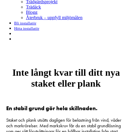
Trädgårdsprojekt
Trädäck
Blogg
Återbruk – uppfyll miljömålen
Bli installatör
Hitta installatör
search
Menu
Inte långt kvar till ditt nya
staket eller plank
En stabil grund gör hela skillnaden.
Staket och plank utsätts dagligen för belastning från vind, väder
och markrörelser. Med markskruv får du en stabil grundlösning
som ger rätt förutsättningar för en hållbar installation från start.