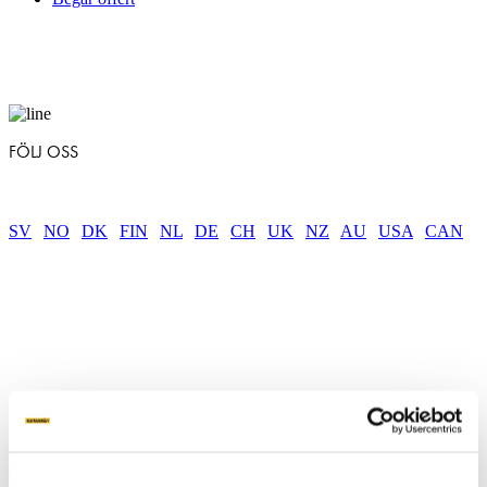
FÖLJ OSS
SV
|
NO
|
DK
|
FIN
|
NL
|
DE
|
CH
|
UK
|
NZ
|
AU
|
USA
|
CAN
About Ground screws