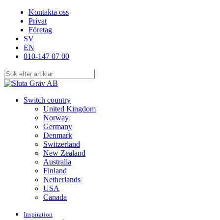
Skip
Kontakta oss
to
Privat
main
Företag
content
SV
EN
010-147 07 00
Close
Search
search
Menu
Switch country
United Kingdom
Norway
Germany
Denmark
Switzerland
New Zealand
Australia
Finland
Netherlands
USA
Canada
Inspiration