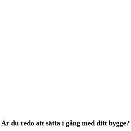
är ditt bygge kommer stå. Utifrån ritning och markförhållanden skickar vi en offert. Nä
u se till att marken är röjd samt att du har märkt ut med stora stenar el
till byggplats och installerar markskruv och sen är allt klart för att rest
Är du redo att sätta i gång med ditt bygge?