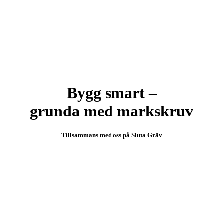
Bygg smart –
grunda med markskruv
Tillsammans med oss på Sluta Gräv
b
som en betongplint, fast bättre. Vi monterar skruvarna åt dig och du får s
t. Våra markskruv är det enklaste valet när du till exempel ska bygga trä