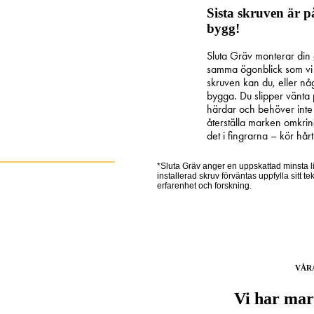
Sista skruven är p
bygg!
Sluta Gräv monterar din 
samma ögonblick som vi in
skruven kan du, eller n
bygga. Du slipper vänta
härdar och behöver inte 
återställa marken omkrin
det i fingrarna – kör hårt
*Sluta Gräv anger en uppskattad minsta li
installerad skruv förväntas uppfylla sitt t
erfarenhet och forskning.
VÅR
Vi har mar