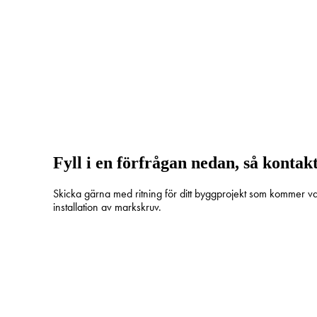
carport. När du väljer en grund av markskruv 
Sluta Gräv AB är ett svenskt företag
byggprojekt.
Fyll i en förfrågan nedan, så kontakt
Skicka gärna med ritning för ditt byggprojekt som kommer var
installation av markskruv.