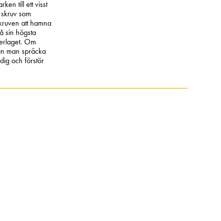
en till ett visst
 skruv som
skruven att hamna
å sin högsta
derlaget. Om
kan man spräcka
dig och förstör