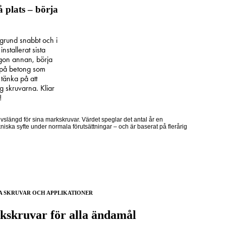
å plats – börja
grund snabbt och i
stallerat sista
ågon annan, börja
 på betong som
tänka på att
g skruvarna. Kliar
!
vslängd för sina markskruvar. Värdet speglar det antal år en
ekniska syfte under normala förutsättningar – och är baserat på flerårig
A SKRUVAR OCH APPLIKATIONER
kskruvar för alla ändamål