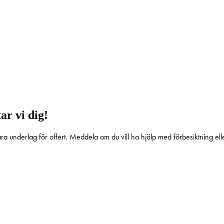
slipper du vänta tills betongen härdat – så snart vi satt skruvarna på pl
som har skapat och utvecklat markskruven: en modern och kostnadseffekt
ar vi dig!
a underlag för offert. Meddela om du vill ha hjälp med förbesiktning ell