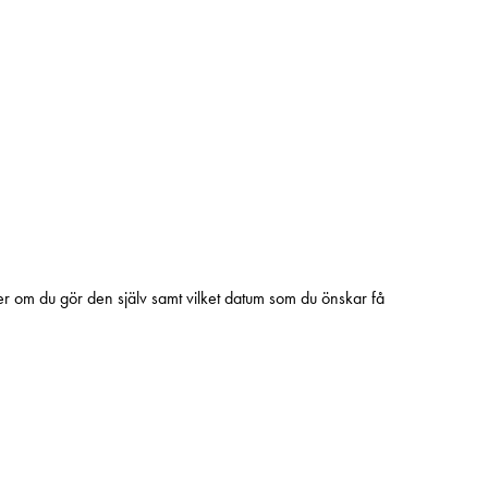
ats kan du börja bygga.
iv markförankring för såväl stora som små
er om du gör den själv samt vilket datum som du önskar få